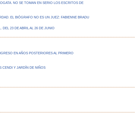
 OGATA. NO SE TOMAN EN SERIO LOS ESCRITOS DE
RDAD. EL BIÓGRAFO NO ES UN JUEZ: FABIENNE BRADU
EL 23 DE ABRIL AL 26 DE JUNIO
NGRESO EN AÑOS POSTERIORES AL PRIMERO
OS CENDI Y JARDÍN DE NIÑOS