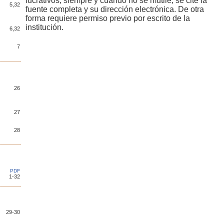
lucrativos, siempre y cuando no se mutile, se cite la
5,32
fuente completa y su dirección electrónica. De otra
forma requiere permiso previo por escrito de la
institución.
6,32
7
26
27
28
PDF
1-32
29-30