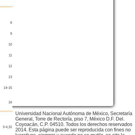
8
9
10
11
12
13
14-15
16
Universidad Nacional Autónoma de México, Secretaría
General, Torre de Rectoría, piso 7, México D.F. Del.
Coyoacán, C.P. 04510. Todos los derechos reservados
3-4,32
2014. Esta página puede ser reproducida con fines no