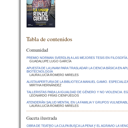
Tabla de contenidos
Comunidad
PREMIO NORMAN SVERDLIN A LAS MEJORES TESIS EN FILOSOFÍA. E
GUADALUPE LUGO GARCÍA
APUESTA DE LA UNAM PARA TRASLADAR LA CIENCIA BÁSICA EN A
BIOTECNOLOGÍA
LAURA LUCÍA ROMERO MIRELES
ALISTA APERTURA DE LA BIBLIOTECA MANUEL GAMIO. ESPECIALI
MIRTHA HERNÁNDEZ
TALLERISTAS PARA LA IGUALDAD DE GÉNERO Y NO VIOLENCIA. 
LEONARDO FRÍAS CIENFUEGOS
ATENDERÁN SALUD MENTAL EN LA FAMILIA Y GRUPOS VULNERABL
LAURA LUCÍA ROMERO MIRELES
Gaceta ilustrada
OBRA DE TEATRO LA CULPA BUSCA LA PENA Y EL AGRAVIO LA VE