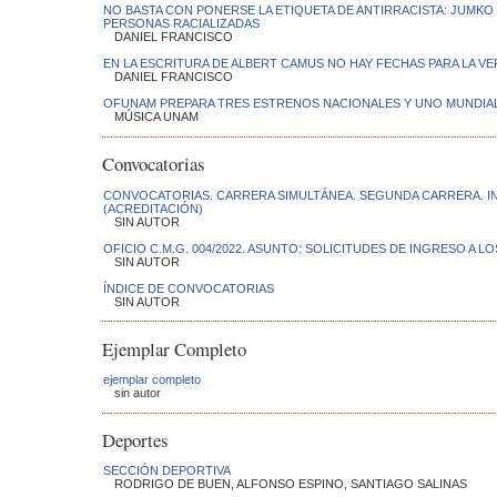
NO BASTA CON PONERSE LA ETIQUETA DE ANTIRRACISTA: JUMKO
PERSONAS RACIALIZADAS
DANIEL FRANCISCO
EN LA ESCRITURA DE ALBERT CAMUS NO HAY FECHAS PARA LA VE
DANIEL FRANCISCO
OFUNAM PREPARA TRES ESTRENOS NACIONALES Y UNO MUNDIAL. D
MÚSICA UNAM
Convocatorias
CONVOCATORIAS. CARRERA SIMULTÁNEA. SEGUNDA CARRERA. I
(ACREDITACIÓN)
SIN AUTOR
OFICIO C.M.G. 004/2022. ASUNTO: SOLICITUDES DE INGRESO A L
SIN AUTOR
ÍNDICE DE CONVOCATORIAS
SIN AUTOR
Ejemplar Completo
ejemplar completo
sin autor
Deportes
SECCIÓN DEPORTIVA
RODRIGO DE BUEN, ALFONSO ESPINO, SANTIAGO SALINAS