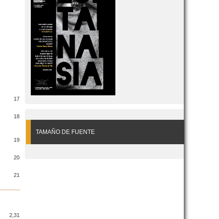
17
18
TAMAÑO DE FUENTE
19
20
21
2,31