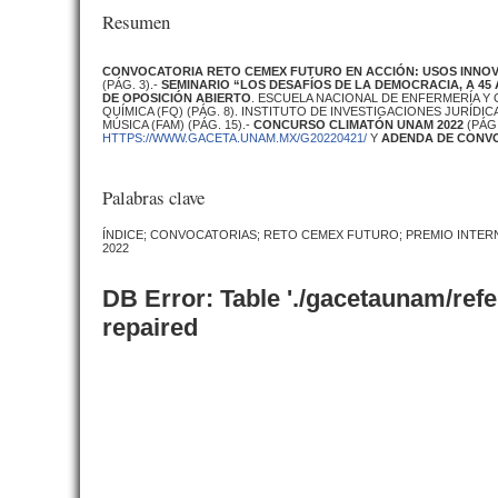
Resumen
CONVOCATORIA RETO CEMEX FUTURO EN ACCIÓN: USOS INNO
(PÁG. 3).-
SEMINARIO “LOS DESAFÍOS DE LA DEMOCRACIA, A 45 
DE OPOSICIÓN ABIERTO
. ESCUELA NACIONAL DE ENFERMERÍA Y OB
QUÍMICA (FQ) (PÁG. 8). INSTITUTO DE INVESTIGACIONES JURÍDIC
MÚSICA (FAM) (PÁG. 15).-
CONCURSO CLIMATÓN UNAM 2022
(PÁG
HTTPS://WWW.GACETA.UNAM.MX/G20220421/
Y
ADENDA DE CONV
Palabras clave
ÍNDICE; CONVOCATORIAS; RETO CEMEX FUTURO; PREMIO INTE
2022
DB Error: Table './gacetaunam/ref
repaired