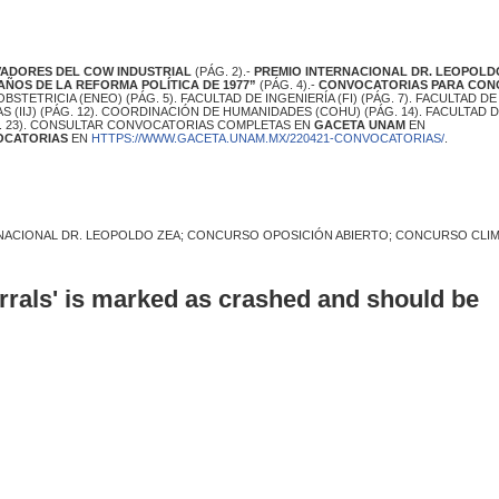
VADORES DEL COW INDUSTRIAL
(PÁG. 2).-
PREMIO INTERNACIONAL DR. LEOPOLD
AÑOS DE LA REFORMA POLÍTICA DE 1977”
(PÁG. 4).-
CONVOCATORIAS PARA CO
STETRICIA (ENEO) (PÁG. 5). FACULTAD DE INGENIERÍA (FI) (PÁG. 7). FACULTAD DE
AS (IIJ) (PÁG. 12). COORDINACIÓN DE HUMANIDADES (COHU) (PÁG. 14). FACULTAD 
. 23). CONSULTAR CONVOCATORIAS COMPLETAS EN
GACETA UNAM
EN
OCATORIAS
EN
HTTPS://WWW.GACETA.UNAM.MX/220421-CONVOCATORIAS/
.
RNACIONAL DR. LEOPOLDO ZEA; CONCURSO OPOSICIÓN ABIERTO; CONCURSO CLI
errals' is marked as crashed and should be