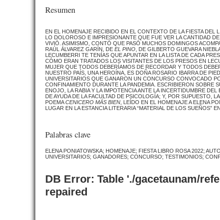
Resumen
EN EL HOMENAJE RECIBIDO EN EL CONTEXTO DE LA FIESTA DEL 
LO DOLOROSO E IMPRESIONANTE QUE FUE VER LA CANTIDAD DE Z
VIVIÓ. ASIMISMO, CONTÓ QUE PASÓ MUCHOS DOMINGOS ACOMP
RAÚL ÁLVAREZ GARÍN, DE
EL PINO
, DE GILBERTO GUEVARA NIEBL
LECUMBERRI TE TENÍAS QUE APUNTAR EN LA LISTA DE CADA PRESO
CÓMO ERAN TRATADOS LOS VISITANTES DE LOS PRESOS EN LECU
MUJER QUE TODOS DEBERÍAMOS DE RECORDAR Y TODOS DEBERÍ
NUESTRO PAÍS, UNA HEROÍNA, ES DOÑA ROSARIO IBARRA DE PI
UNIVERSITARIOS QUE GANARON UN CONCURSO CONVOCADO POR 
CONFINAMIENTO DURANTE LA PANDEMIA. ESCRIBIERON SOBRE S
ENOJO, LA RABIA Y LA IMPOTENCIA ANTE LA INCERTIDUMBRE DEL
DE AYUDA DE LA FACULTAD DE PSICOLOGÍA; Y, POR SUPUESTO, L
POEMA
CENICERO MÁS BIEN
, LEÍDO EN EL HOMENAJE A ELENA P
LUGAR EN LA ESTANCIA LITERARIA “MATERIAL DE LOS SUEÑOS” EN
Palabras clave
ELENA PONIATOWSKA; HOMENAJE; FIESTA LIBRO ROSA 2022; AUT
UNIVERSITARIOS; GANADORES; CONCURSO; TESTIMONIOS; CONF
DB Error: Table './gacetaunam/ref
repaired