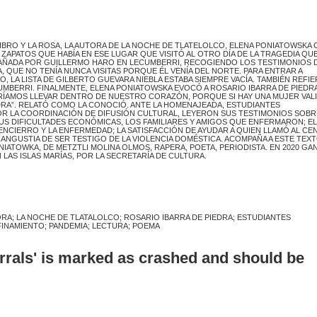
LIBRO Y LA ROSA, LA AUTORA DE LA NOCHE DE TLATELOLCO, ELENA PONIATOWSKA
APATOS QUE HABÍA EN ESE LUGAR QUE VISITÓ AL OTRO DÍA DE LA TRAGEDIA QUE
AÑADA POR GUILLERMO HARO EN LECUMBERRI, RECOGIENDO LOS TESTIMONIOS 
A, QUE NO TENÍA NUNCA VISITAS PORQUE ÉL VENÍA DEL NORTE. PARA ENTRAR A
, LA LISTA DE GILBERTO GUEVARA NIEBLA ESTABA SIEMPRE VACÍA. TAMBIÉN REFIE
MBERRI. FINALMENTE, ELENA PONIATOWSKA EVOCÓ A ROSARIO IBARRA DE PIEDRA
AMOS LLEVAR DENTRO DE NUESTRO CORAZÓN, PORQUE SI HAY UNA MUJER VALI
EDRA”. RELATÓ COMO LA CONOCIÓ. ANTE LA HOMENAJEADA, ESTUDIANTES
LA COORDINACIÓN DE DIFUSIÓN CULTURAL, LEYERON SUS TESTIMONIOS SOBR
US DIFICULTADES ECONÓMICAS, LOS FAMILIARES Y AMIGOS QUE ENFERMARON; EL
 ENCIERRO Y LA ENFERMEDAD; LA SATISFACCIÓN DE AYUDAR A QUIEN LLAMÓ AL C
A ANGUSTIA DE SER TESTIGO DE LA VIOLENCIA DOMÉSTICA. ACOMPAÑA A ESTE TEXT
ONIATOWKA, DE METZTLI MOLINA OLMOS, RAPERA, POETA, PERIODISTA. EN 2020 GA
 LAS ISLAS MARÍAS, POR LA SECRETARÍA DE CULTURA.
ORA; LA NOCHE DE TLATALOLCO; ROSARIO IBARRA DE PIEDRA; ESTUDIANTES
INAMIENTO; PANDEMIA; LECTURA; POEMA
errals' is marked as crashed and should be