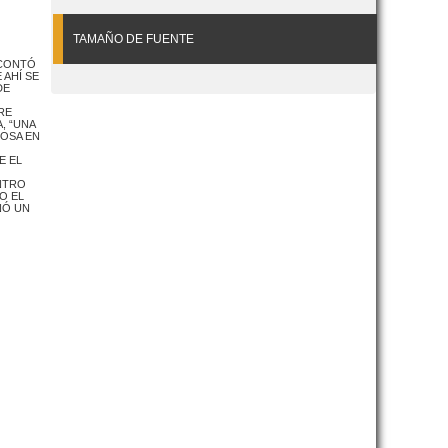
TAMAÑO DE FUENTE
 CONTÓ
 AHÍ SE
DE
RE
, “UNA
OSA EN
E EL
ENTRO
O EL
NÓ UN