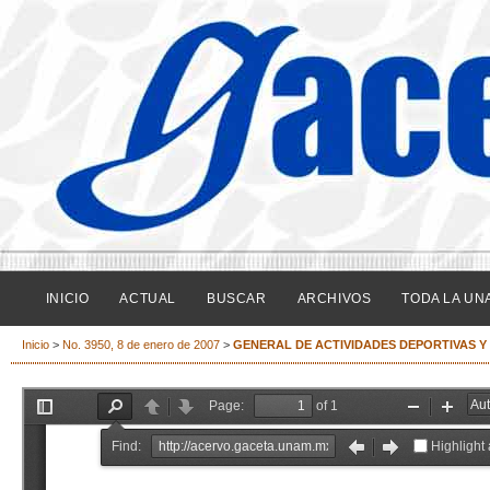
INICIO
ACTUAL
BUSCAR
ARCHIVOS
TODA LA UN
Inicio
>
No. 3950, 8 de enero de 2007
>
GENERAL DE ACTIVIDADES DEPORTIVAS Y