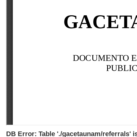
DB Error: Table './gacetaunam/referrals'