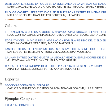
DEBE MODIFICARSE EL ENFOQUE EN LA ENSENANZA DE LA MATEMATICA, MAS
MARIA GUADALUPE LUGO GARCIA, RAFAEL PEREZ PASCUAL, ISMAEL HERRERA
FILOLOGICAS RECUPERA ESTUDIOS. SE PUBLICARON LAS TRES PRIMERAS OB
MATILDE LOPEZ BELTRAN, HELENA BERISTAIN, LUISA PUSH
Cultura
EDITA ACATLAN CINCO CATALOGOS EN APOYO A LA INVESTIGACION EN PERIO
RAUL CORREA LOPEZ, MARIA DE LOURDES GOMEZ CASTELAZO, LAURA GON
ECOS Y VOCES, UN VIAJE DE LA IMAGINACION POR EL AIRE TIBIO DEL CIELO E
ESTELA ALCANTARA MERCADO, JACOBO MARGOLIS
LAS BIBLIOTECAS DEBEN DIVERSIFICAR SUS SERVICIOS EN BENEFICIO DE LOS
MATILDE LOPEZ BELTRAN, ARTURO VELAZQUEZ, JUAN VOUTSSAS
LA UNAM ENTREGO A TITO GUIZAR LA MEDALLA MEXICO, ESPLENDORES DE 30 
GUSTAVO AYALA VIEYRA, IVAN TRUJILLO, TITO GUIZAR
CREPAS DE ENERGIA CUMPLIO MIL 500 REPRESENTACIONES EN UNIVERSUM
ANA LILIA TORICES, JORGE FLORES, ANA MARIA SANCHEZ
Deportes
SECCION GACETA EN EL DEPORTE
CARLOS GUARNEROS, RICARDO GARCIA, DGADYR DGADYR, LUIS FLORES
Ejemplar Completo
EJEMPLAR COMPLETO