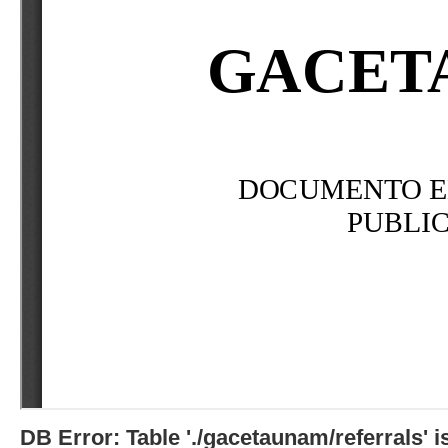
DB Error: Table './gacetaunam/referrals'