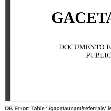
DB Error: Table './gacetaunam/referrals'