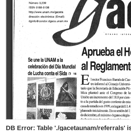
DB Error: Table './gacetaunam/referrals'