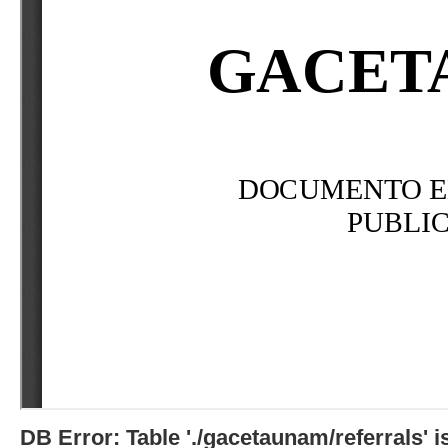
DB Error: Table './gacetaunam/referrals'