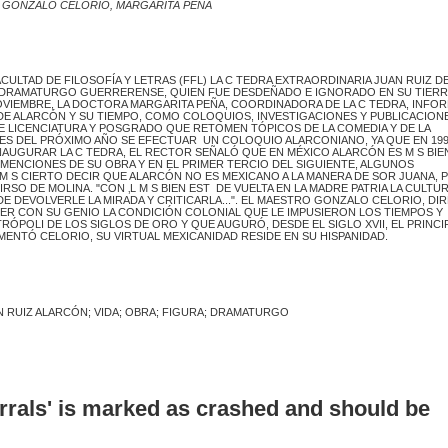
 GONZALO CELORIO, MARGARITA PEÑA
LTAD DE FILOSOFÍA Y LETRAS (FFL) LA C TEDRA EXTRAORDINARIA JUAN RUIZ D
EL DRAMATURGO GUERRERENSE, QUIEN FUE DESDEÑADO E IGNORADO EN SU TIERR
NOVIEMBRE, LA DOCTORA MARGARITA PEÑA, COORDINADORA DE LA C TEDRA, INFO
 DE ALARCÓN Y SU TIEMPO, COMO COLOQUIOS, INVESTIGACIONES Y PUBLICACION
DE LICENCIATURA Y POSGRADO QUE RETOMEN TÓPICOS DE LA COMEDIA Y DE LA
LES DEL PRÓXIMO AÑO SE EFECTUAR UN COLOQUIO ALARCONIANO, YA QUE EN 199
NAUGURAR LA C TEDRA, EL RECTOR SEÑALÓ QUE EN MÉXICO ALARCÓN ES M S BIE
AS MENCIONES DE SU OBRA Y EN EL PRIMER TERCIO DEL SIGUIENTE, ALGUNOS
M S CIERTO DECIR QUE ALARCÓN NO ES MEXICANO A LA MANERA DE SOR JUANA, 
O DE MOLINA. "CON ‚L M S BIEN EST DE VUELTA EN LA MADRE PATRIA LA CULTU
DE DEVOLVERLE LA MIRADA Y CRITICARLA...". EL MAESTRO GONZALO CELORIO, D
ER CON SU GENIO LA CONDICIÓN COLONIAL QUE LE IMPUSIERON LOS TIEMPOS Y
ÓPOLI DE LOS SIGLOS DE ORO Y QUE AUGURÓ, DESDE EL SIGLO XVII, EL PRINCI
ENTÓ CELORIO, SU VIRTUAL MEXICANIDAD RESIDE EN SU HISPANIDAD.
N RUIZ ALARCÓN; VIDA; OBRA; FIGURA; DRAMATURGO
errals' is marked as crashed and should be