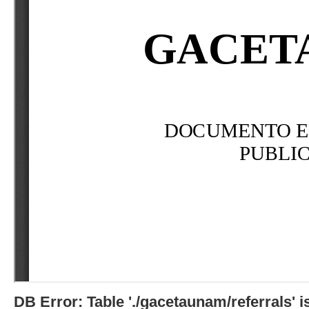
DB Error: Table './gacetaunam/referrals'