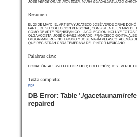
JOSÉ VERDE ORIVE, RITA EDER, MARÍA GUADALUPE LUGO GARCÍ
Resumen
EL 23 DE MAYO, EL ARTISTA YUCATECO JOSÉ VERDE ORIVE DONÓ 
PARTE DE SU COLECCIÓN PERSONAL, CONSISTENTE EN MÁS DE 1
COMO DE ARTE PREHISPÁNICO. LA COLECCIÓN INCLUYE FOTOS D
OLGA ACOSTA, JOSÉ CHÁVEZ MORADO, FRANCISCO GOITIA, ALBER
O/'GORMAN, RUFINO TAMAYO Y JOSÉ MARÍA VELASCO, ADEMÁS 
QUE REGISTRAN OBRA TEMPRANA DEL PINTOR MEXICANO.
Palabras clave
DONACIÓN; ACERVO FOTOGR FICO; COLECCIÓN; JOSÉ VERDE ORI
Texto completo:
PDF
DB Error: Table './gacetaunam/ref
repaired