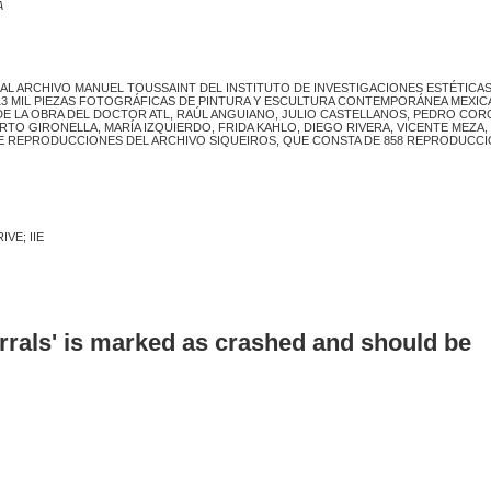
A
AL ARCHIVO MANUEL TOUSSAINT DEL INSTITUTO DE INVESTIGACIONES ESTÉTICAS 
3 MIL PIEZAS FOTOGRÁFICAS DE PINTURA Y ESCULTURA CONTEMPORÁNEA MEXICA
E LA OBRA DEL DOCTOR ATL, RAÚL ANGUIANO, JULIO CASTELLANOS, PEDRO COR
TO GIRONELLA, MARÍA IZQUIERDO, FRIDA KAHLO, DIEGO RIVERA, VICENTE MEZA,
DE REPRODUCCIONES DEL ARCHIVO SIQUEIROS, QUE CONSTA DE 858 REPRODUCC
VE; IIE
errals' is marked as crashed and should be