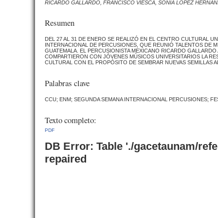
RICARDO GALLARDO, FRANCISCO VIESCA, SONIA LÓPEZ HERNÁ
Resumen
DEL 27 AL 31 DE ENERO SE REALIZÓ EN EL CENTRO CULTURAL U
INTERNACIONAL DE PERCUSIONES, QUE REUNIÓ TALENTOS DE MÉX
GUATEMALA. EL PERCUSIONISTA MEXICANO RICARDO GALLARDO 
COMPARTIERON CON JÓVENES MÚSICOS UNIVERSITARIOS LA RESO
CULTURAL CON EL PROPÓSITO DE SEMBRAR NUEVAS SEMILLAS AR
Palabras clave
CCU; ENM; SEGUNDA SEMANA INTERNACIONAL PERCUSIONES; FE
Texto completo:
PDF
DB Error: Table './gacetaunam/ref
repaired