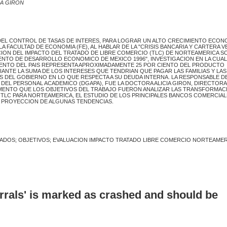
IA GIRON
R DEL CONTROL DE TASAS DE INTERES, PARA LOGRAR UN ALTO CRECIMIENTO ECON
 FACULTAD DE ECONOMIA (FE), AL HABLAR DE LA "CRISIS BANCARIA Y CARTERA V
CION DEL IMPACTO DEL TRATADO DE LIBRE COMERCIO (TLC) DE NORTEAMERICA S
ENTO DE DESARROLLO ECONOMICO DE MEXICO 1996", INVESTIGACION EN LA CUAL
MIENTO DEL PAIS REPRESENTA APROXIMADAMENTE 25 POR CIENTO DEL PRODUCTO
IANTE LA SUMA DE LOS INTERESES QUE TENDRIAN QUE PAGAR LAS FAMILIAS Y LAS
 DEL GOBIERNO EN LO QUE RESPECTA A SU DEUDA INTERNA. LA RESPONSABLE D
EL PERSONAL ACADEMICO (DGAPA), FUE LA DOCTORA ALICIA GIRON, DIRECTORA
COMENTO QUE LOS OBJETIVOS DEL TRABAJO FUERON ANALIZAR LAS TRANSFORMAC
 TLC PARA NORTEAMERICA, EL ESTUDIO DE LOS PRINCIPALES BANCOS COMERCIAL
LA PROYECCION DE ALGUNAS TENDENCIAS.
TADOS; OBJETIVOS; EVALUACION IMPACTO TRATADO LIBRE COMERCIO NORTEAMER
errals' is marked as crashed and should be