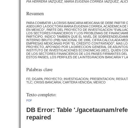
PIA HERRERA VAZQUEZ, MARIA EUGENIA CORREA VAZQUEZ, ALIC
Resumen
PARA COMBATIR LA CRISIS BANCARIA MEXICANA SE DEBE PARTI
ASEGURO LA DOCTORA MARIA EUGENIA CORREA, ACADEMICA DE LA
EN MEXICO", PARTE DEL PROYECTO DE INVESTIGACION "EVALUA
LOS SECTORES FINANCIEROS Y LOS PROBLEMAS DE FINANCIAMI
PARTICIPO. INDICO TAMBIEN QUE EL NIVEL DE SOBREENDEUDA
INTERNO BRUTO (PIB) NACIONAL DE 1996, CIFRA CALCULADA MED
EMPRESAS MEXICANAS POR "EL CREDITO CONTRATADO", MAS LOS
PROYECTO, APOYADO POR LA DIRECCION GENERAL DE ASUNTOS D
INSTITUTO DE INVESTIGACIONES ECONOMICAS (IIEC), QUIEN 
DE LOS SECTORES FINANCIEROS DE LOS PAISES FIRMANTES DEL
ESTOS PAISES, LOS PERFILES DE LA INTEGRACION BANCARIA Y 
Palabras clave
FE; DGAPA; PROYECTO; INVESTIGACION; PRESENTACION; RESUL
TLC; CRISIS BANCARIA; CARTERA VENCIDA; MEXICO
Texto completo:
PDF
DB Error: Table './gacetaunam/ref
repaired