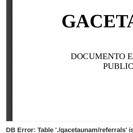
DB Error: Table './gacetaunam/referrals'