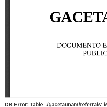
DB Error: Table './gacetaunam/referrals'