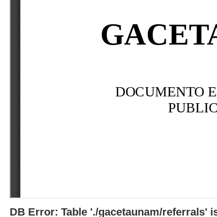
DB Error: Table './gacetaunam/referrals'