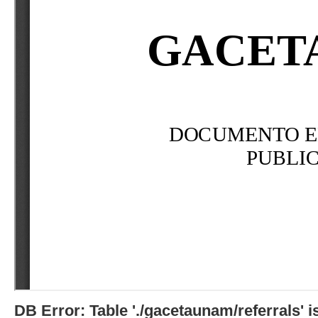
DB Error: Table './gacetaunam/referrals'