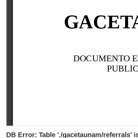
DB Error: Table './gacetaunam/referrals'