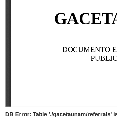
DB Error: Table './gacetaunam/referrals'