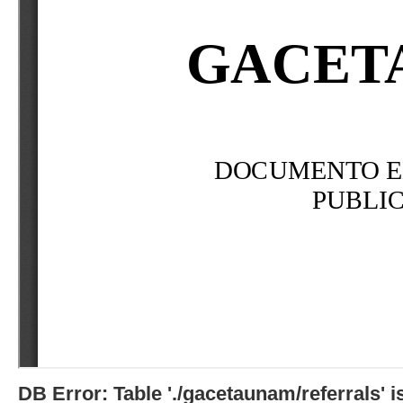
DB Error: Table './gacetaunam/referrals'