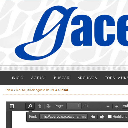
INICIO
ACTUAL
BUSCAR
ARCHIVOS
TODA LA UN
Inicio
>
No. 61, 30 de agosto de 1984
>
PUAL