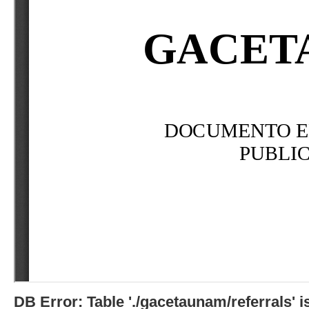
DB Error: Table './gacetaunam/referrals'