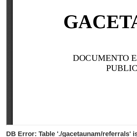
DB Error: Table './gacetaunam/referrals'