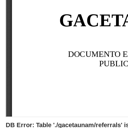
DB Error: Table './gacetaunam/referrals'