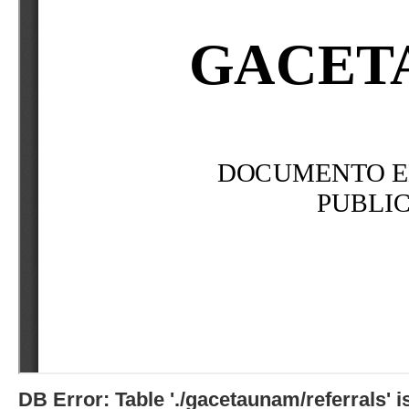
DB Error: Table './gacetaunam/referrals'