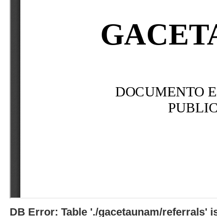
DB Error: Table './gacetaunam/referrals'