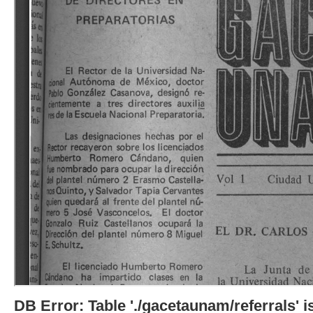
DB Error: Table './gacetaunam/referrals'