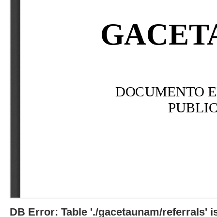
DB Error: Table './gacetaunam/referrals'