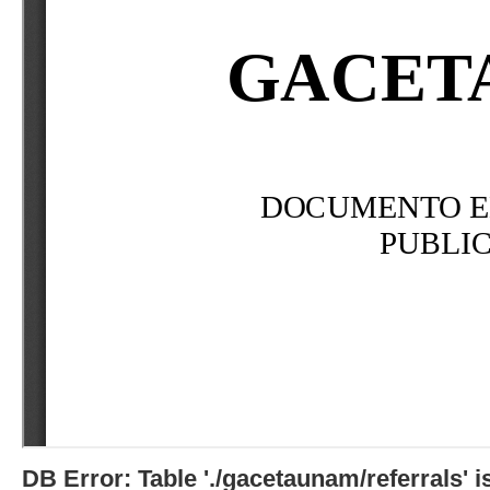
DB Error: Table './gacetaunam/referrals'