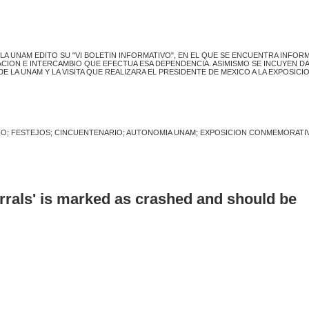
LA UNAM EDITO SU "VI BOLETIN INFORMATIVO", EN EL QUE SE ENCUENTRA INFOR
ION E INTERCAMBIO QUE EFECTUA ESA DEPENDENCIA. ASIMISMO SE INCUYEN D
 LA UNAM Y LA VISITA QUE REALIZARA EL PRESIDENTE DE MEXICO A LA EXPOSICI
IO; FESTEJOS; CINCUENTENARIO; AUTONOMIA UNAM; EXPOSICION CONMEMORATI
errals' is marked as crashed and should be