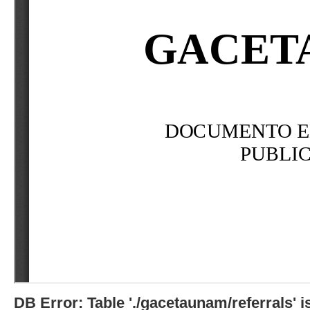
DB Error: Table './gacetaunam/referrals'