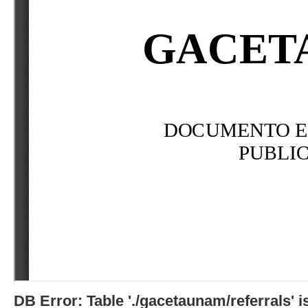
DB Error: Table './gacetaunam/referrals'