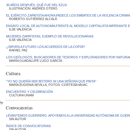
30 AÑOS DESPUÉS, QUÉ FUE DEL EZLN
ILUSTRACIÓN: ANDRÉS OTERO
EL EJÉRCITO ZAPATISTA AHORA PADECE LOS EMBATES DE LA VIOLENCIA CRIMI
ROBERTO GUTIÉRREZ ALCALÁ
ENSAYO LOCAL DE AUTONOMÍA FRENTE AL MODELO CAPITALISTA IMPERANTE 
ILSE VALENCIA
MUJERES ZAPATISTAS, EJEMPLO DE REVOLUCIONARIAS
ILSE VALENCIA
¿SIRVEN A FUTURO LOS ACUERDOS DE LA COP28?
RAFAEL PAZ
LOS GEÓLOGOS, BUSCADORES DE TESOROS Y EXPLORADORES POR NATURA
MARÍA GUADALUPE LUGO GARCÍA
Cultura
“YO NO QUERÍA SER BOTERO NI UNA SEÑORA QUE PINTA”
MARÍA EUGENIA SEVILLA, FOTOS: CORTESÍA MUAC
ENCUENTRO Y CELEBRACIÓN
CULTURA UNAM
Convocatorias
LEVANTEMOS GUERRERO. APOYEMOS A LA UNIVERSIDAD AUTÓNOMA DE GUE
SIN AUTOR
ÍNDICE DE CONVOCATORIAS
SIN AUTOR