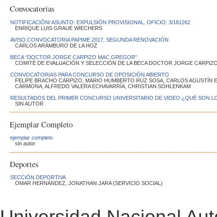
Convocatorias
NOTIFICACIÓN/ ASUNTO: EXPULSIÓN PROVISIONAL. OFICIO: 3/181262
ENRIQUE LUIS GRAUE WIECHERS
AVISO CONVOCATORIA PAPIME 2017, SEGUNDA RENOVACIÓN
CARLOS ARÁMBURO DE LA HOZ
BECA “DOCTOR JORGE CARPIZO MAC GREGOR”
COMITÉ DE EVALUACIÓN Y SELECCIÓN DE LA BECA DOCTOR JORGE CARPI
CONVOCATORIAS PARA CONCURSO DE OPOSICIÓN ABIERTO
FELIPE BRACHO CARPIZO, MARIO HUMBERTO RUZ SOSA, CARLOS AGUSTÍN 
CARMONA, ALFREDO VALERA ECHAVARRÍA, CHRISTIAN SOHLENKAM
RESULTADOS DEL PRIMER CONCURSO UNIVERSITARIO DE VIDEO ¿QUÉ SON L
SIN AUTOR
Ejemplar Completo
ejemplar completo
sin autor
Deportes
SECCIÓN DEPORTIVA
OMAR HERNÁNDEZ, JONATHAN JARA (SERVICIO SOCIAL)
Universidad Nacional Au