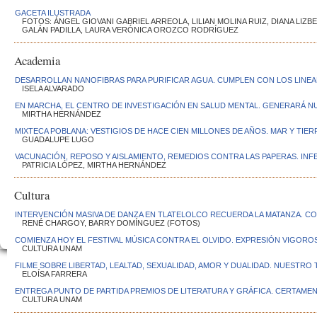
GACETA ILUSTRADA
FOTOS: ÁNGEL GIOVANI GABRIEL ARREOLA, LILIAN MOLINA RUIZ, DIANA L
GALÁN PADILLA, LAURA VERÓNICA OROZCO RODRÍGUEZ
Academia
DESARROLLAN NANOFIBRAS PARA PURIFICAR AGUA. CUMPLEN CON LOS LINEA
ISELA ALVARADO
EN MARCHA, EL CENTRO DE INVESTIGACIÓN EN SALUD MENTAL. GENERARÁ 
MIRTHA HERNÁNDEZ
MIXTECA POBLANA: VESTIGIOS DE HACE CIEN MILLONES DE AÑOS. MAR Y TIER
GUADALUPE LUGO
VACUNACIÓN, REPOSO Y AISLAMIENTO, REMEDIOS CONTRA LAS PAPERAS. INFE
PATRICIA LÓPEZ, MIRTHA HERNÁNDEZ
Cultura
INTERVENCIÓN MASIVA DE DANZA EN TLATELOLCO RECUERDA LA MATANZA. C
RENÉ CHARGOY, BARRY DOMÍNGUEZ (FOTOS)
COMIENZA HOY EL FESTIVAL MÚSICA CONTRA EL OLVIDO. EXPRESIÓN VIGOROSA
CULTURA UNAM
FILME SOBRE LIBERTAD, LEALTAD, SEXUALIDAD, AMOR Y DUALIDAD. NUESTRO
ELOÍSA FARRERA
ENTREGA PUNTO DE PARTIDA PREMIOS DE LITERATURA Y GRÁFICA. CERTAME
CULTURA UNAM