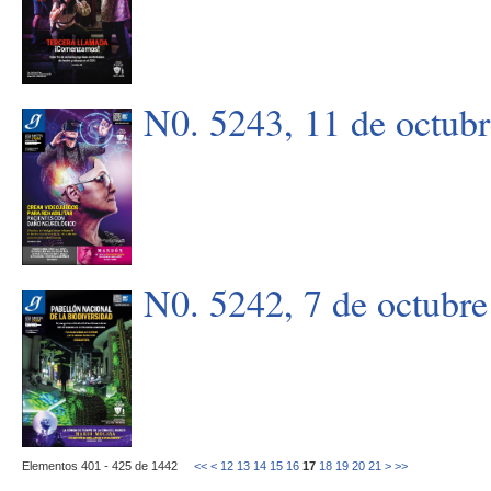
N0. 5243, 11 de octub
N0. 5242, 7 de octubre
Elementos 401 - 425 de 1442
<<
<
12
13
14
15
16
17
18
19
20
21
>
>>