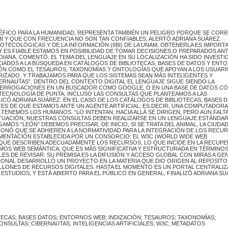
ENÉFICO PARA LA HUMANIDAD, REPRESENTA TAMBIÉN UN PELIGRO PORQUE SE CORR
Í Y QUE CON FRECUENCIA NO SON TAN CONFIABLES, ALERTÓ ADRIANA SUÁREZ
IOTECOLÓGICAS Y DE LA INFORMACIÓN (IIBI) DE LA UNAM. OBTENERLA ES IMPORT
 Y ES FIABLE ESTAMOS EN POSIBILIDAD DE TOMAR DECISIONES O PREPARADOS AN
DIANA, COMENTÓ. EL TEMA DEL LENGUAJE EN SU LOCALIZACIÓN HA SIDO INVEST
OCIADOS A LA BÚSQUEDA EN CATÁLOGOS DE BIBLIOTECAS, BASES DE DATOS Y ENT
ÓN COMO EL TESAUROS, TAXONOMÍAS Y ONTOLOGÍAS QUE APOYAN A LOS USUARI
IZADO, Y TRABAJAMOS PARA QUE LOS SISTEMAS SEAN MÁS INTELIGENTES Y
ERNAUTAS”. DENTRO DEL CONTEXTO DIGITAL EL LENGUAJE SIGUE SIENDO LA
NTERROGACIONES EN UN BUSCADOR COMO GOOGLE, O EN UNA BASE DE DATOS C
 TECNOLOGÍA DE PUNTA, INCLUSO LAS CONSULTAS QUE PLANTEAMOS A LAS
PLICÓ ADRIANA SUÁREZ. EN EL CASO DE LOS CATÁLOGOS DE BIBLIOTECAS, BASES D
TES DE QUE ESTAMOS ANTE UN AGENTE ARTIFICIAL; ES DECIR, UNA COMPUTADOR
ENEMOS LOS HUMANOS. “LO INTENTAN, HACIA ALLÁ SE DIRIGEN, PERO AÚN FALT
SITUACIÓN, NUESTRAS CONSULTAS DEBEN REALIZARSE EN UN LENGUAJE ESTÁNDAR
AMOS “LEÓN” DEBEMOS PRECISAR, DE INICIO, SI SE TRATA DEL ANIMAL, LA CIUDA
ONÓ QUE SE ADHIEREN A LA NORMATIVIDAD PARA LA INTEGRACIÓN DE LOS RECU
AMENTACIÓN ESTABLECIDA POR UN CONSORCIO: EL W3C (WORLD WIDE WEB
 QUE DESCRIBEN ADECUADAMENTE LOS RECURSOS, LO QUE INCIDE EN LA RECUP
MOS WEB SEMÁNTICA, QUE ES MÁS SIGNIFICATIVA Y ESTRUCTURADA EN TÉRMINOS
LES DE REVISAR. SU PREMISA ES LA DIFUSIÓN Y ACCESO GLOBAL CON MIRAS A G
CIONAL DESARROLLÓ UN PROYECTO EN LA MATERIA QUE DIO ORIGEN AL REPOSITO
MILLONES DE RECURSOS DIGITALES. HASTA EL MOMENTO ES UN PORTAL CENTRALI
STUDIOS, Y ESTÁ ABIERTO PARA EL PÚBLICO EN GENERAL, FINALIZÓ ADRIANA SU
OTECAS; BASES DATOS; ENTORNOS WEB; INDIZACIÓN; TESAUROS; TAXONOMÍAS;
NSULTAS; CIBERNAUTAS; INTELIGENCIAS ARTIFICIALES; W3C; METADATOS