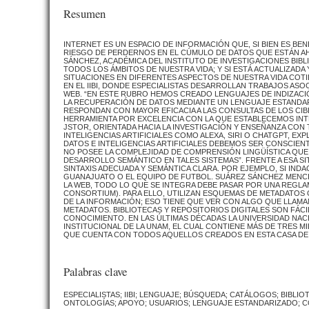
Resumen
INTERNET ES UN ESPACIO DE INFORMACIÓN QUE, SI BIEN ES B
RIESGO DE PERDERNOS EN EL CÚMULO DE DATOS QUE ESTÁN AH
SÁNCHEZ, ACADÉMICA DEL INSTITUTO DE INVESTIGACIONES BIBL
TODOS LOS ÁMBITOS DE NUESTRA VIDA; Y SI ESTÁ ACTUALIZADA
SITUACIONES EN DIFERENTES ASPECTOS DE NUESTRA VIDA COTI
EN EL IIBI, DONDE ESPECIALISTAS DESARROLLAN TRABAJOS AS
WEB. “EN ESTE RUBRO HEMOS CREADO LENGUAJES DE INDIZACI
LA RECUPERACIÓN DE DATOS MEDIANTE UN LENGUAJE ESTANDAR
RESPONDAN CON MAYOR EFICACIA A LAS CONSULTAS DE LOS CIB
HERRAMIENTA POR EXCELENCIA CON LA QUE ESTABLECEMOS I
JSTOR, ORIENTADA HACIA LA INVESTIGACIÓN Y ENSEÑANZA CON
INTELIGENCIAS ARTIFICIALES COMO ALEXA, SIRI O CHATGPT, EX
DATOS E INTELIGENCIAS ARTIFICIALES DEBEMOS SER CONSCIEN
NO POSEE LA COMPLEJIDAD DE COMPRENSIÓN LINGÜÍSTICA QUE T
DESARROLLO SEMÁNTICO EN TALES SISTEMAS”. FRENTE A ESA 
SINTAXIS ADECUADA Y SEMÁNTICA CLARA. POR EJEMPLO, SI INDAG
GUANAJUATO O EL EQUIPO DE FUTBOL. SUÁREZ SÁNCHEZ MENCI
LA WEB, TODO LO QUE SE INTEGRA DEBE PASAR POR UNA REGL
CONSORTIUM). PARA ELLO, UTILIZAN ESQUEMAS DE METADATOS
DE LA INFORMACIÓN; ESO TIENE QUE VER CON ALGO QUE LLAMA
METADATOS. BIBLIOTECAS Y REPOSITORIOS DIGITALES SON FÁCI
CONOCIMIENTO. EN LAS ÚLTIMAS DÉCADAS LA UNIVERSIDAD NA
INSTITUCIONAL DE LA UNAM, EL CUAL CONTIENE MÁS DE TRES 
QUE CUENTA CON TODOS AQUELLOS CREADOS EN ESTA CASA DE E
Palabras clave
ESPECIALISTAS; IIBI; LENGUAJE; BÚSQUEDA; CATÁLOGOS; BIBLI
ONTOLOGÍAS; APOYO; USUARIOS; LENGUAJE ESTANDARIZADO; CO