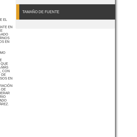
TAMAÑO DE FUENTE
E EL
ANTE EN
TE
IGADO
ORNOS
OS EN
OMO
E
A QUE
A MÁS
, CON
D DE
RSOS EN
ERACIÓN
 DE
ENERAR
RIO
ZADO
ÁREZ.