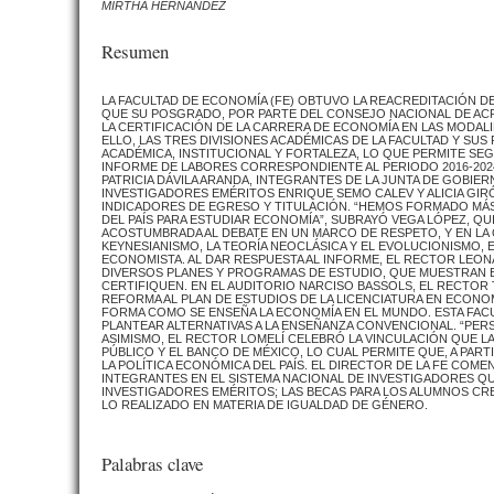
MIRTHA HERNÁNDEZ
Resumen
LA FACULTAD DE ECONOMÍA (FE) OBTUVO LA REACREDITACIÓN DE
QUE SU POSGRADO, POR PARTE DEL CONSEJO NACIONAL DE ACRE
LA CERTIFICACIÓN DE LA CARRERA DE ECONOMÍA EN LAS MODALI
ELLO, LAS TRES DIVISIONES ACADÉMICAS DE LA FACULTAD Y S
ACADÉMICA, INSTITUCIONAL Y FORTALEZA, LO QUE PERMITE SEG
INFORME DE LABORES CORRESPONDIENTE AL PERIODO 2016-2024
PATRICIA DÁVILA ARANDA, INTEGRANTES DE LA JUNTA DE GOBIE
INVESTIGADORES EMÉRITOS ENRIQUE SEMO CALEV Y ALICIA GIR
INDICADORES DE EGRESO Y TITULACIÓN. “HEMOS FORMADO MÁS
DEL PAÍS PARA ESTUDIAR ECONOMÍA”, SUBRAYÓ VEGA LÓPEZ, QUI
ACOSTUMBRADA AL DEBATE EN UN MARCO DE RESPETO, Y EN LA 
KEYNESIANISMO, LA TEORÍA NEOCLÁSICA Y EL EVOLUCIONISMO,
ECONOMISTA. AL DAR RESPUESTA AL INFORME, EL RECTOR LEO
DIVERSOS PLANES Y PROGRAMAS DE ESTUDIO, QUE MUESTRAN E
CERTIFIQUEN. EN EL AUDITORIO NARCISO BASSOLS, EL RECTOR
REFORMA AL PLAN DE ESTUDIOS DE LA LICENCIATURA EN ECONO
FORMA COMO SE ENSEÑA LA ECONOMÍA EN EL MUNDO. ESTA FACUL
PLANTEAR ALTERNATIVAS A LA ENSEÑANZA CONVENCIONAL. “PERS
ASIMISMO, EL RECTOR LOMELÍ CELEBRÓ LA VINCULACIÓN QUE L
PÚBLICO Y EL BANCO DE MÉXICO, LO CUAL PERMITE QUE, A PA
LA POLÍTICA ECONÓMICA DEL PAÍS. EL DIRECTOR DE LA FE COM
INTEGRANTES EN EL SISTEMA NACIONAL DE INVESTIGADORES QUE
INVESTIGADORES EMÉRITOS; LAS BECAS PARA LOS ALUMNOS CRECIÓ
LO REALIZADO EN MATERIA DE IGUALDAD DE GÉNERO.
Palabras clave