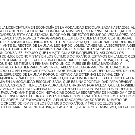
 LA LICENCIATURA EN ECONOMÍA EN LA MODALIDAD ESCOLARIZADA HASTA 2026, AL
DITACIÓN DE LA CIENCIA ECONÓMICA. ASIMISMO, ES LA PRIMERA FACULTAD EN 
DADES ABIERTA Y A DISTANCIA, INFORMÓ EL DIRECTOR EDUARDO VEGA LÓPEZ. “C
US RESPECTIVOS PLANES Y PROGRAMAS DE ESTUDIO CUENTAN CON CERTIDUMBRE
UIR PLANEANDO ACTIVIDADES A FUTURO”, ASEVERÓ EL FUNCIONARIO AL RENDIR 
. ANTE EL RECTOR DE LA UNAM, LEONARDO LOMELÍ VANEGAS; LA SECRETARIA GE
RNO, AUTORIDADES DE LA ADMINISTRACIÓN CENTRAL DE ESTA CASA DE ESTUDIOS, 
ÓN GONZÁLEZ, EXPUSO QUE LA MATRÍCULA SE INCREMENTÓ, ASÍ COMO LOS
 DE 4,000 ECONOMISTAS EN LOS ÚLTIMOS OCHO AÑOS. ESTAMOS EN LA MEJOR E
EN REMARCÓ QUE LA FE ES UNA COMUNIDAD PLURAL, PARTICIPATIVA, CRÍTICA,
QUE NO SE TIENE UN PENSAMIENTO ÚNICO, PUES SE ENSEÑA MARXISMO Y
 ENTRE OTRAS HERRAMIENTAS “INFALTABLES” EN LA FORMACIÓN DE CUALQUIER
NARDO LOMELÍ VANEGAS DESTACÓ LA OBTENCIÓN DE LAS ACREDITACIONES DE LOS
L ESFUERZO DE LA UNAM PORQUE INSTANCIAS EXTERNAS LOS ANALICEN Y
 TAMBIÉN SEÑALÓ QUE ES NECESARIO QUE LA COMUNIDAD DE LA FE CONCLUYA LA
MÍA EN LA MODALIDAD ESCOLARIZADA, QUE ES UNA OPORTUNIDAD PARA REVISAR 
TAD, AGREGÓ, TIENE EN LA PLURALIDAD UNA GRAN FORTALEZA, QUE LE POSIBILI
EVERAR LA INTERDISCIPLINA DEBE SER UN SELLO DISTINTIVO DE LOS EGRESADOS
A FACULTAD MANTIENE CON INSTANCIAS COMO LA SECRETARÍA DE HACIENDA Y CR
RTIR DE DIVERSAS CÁTEDRAS, LOS ESTUDIANTES INTERACTÚEN CON LOS HACEDOR
ENTÓ SOBRE LA RENOVACIÓN DE LA PLANTA ACADÉMICA; SOBRE EL NÚMERO DE
 CRECIÓ DE 46 A 77 EN LOS ÚLTIMOS OCHO AÑOS, Y TRES DE ELLOS SON
 DE MANERA SIGNIFICATIVA, AL PASAR DE 1,120 A 3,679, Y, ASIMISMO, DIO A C