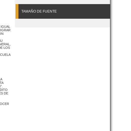
TAMAÑO DE FUENTE
 IGUAL
LOGRAR
ON
SU
NERAL,
DE LOS
SCUELA
LA
TA
”.
ÉDITO
ES DE
ONOCER