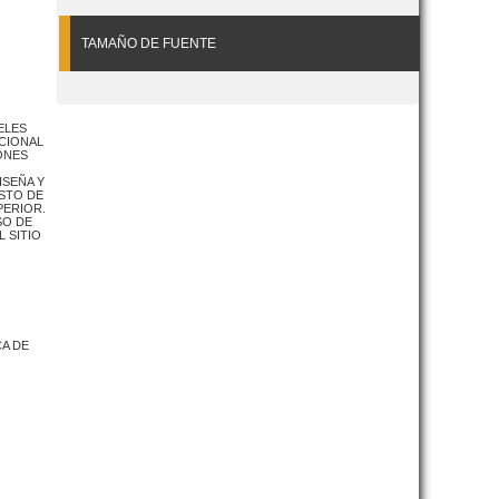
TAMAÑO DE FUENTE
ELES
ACIONAL
ONES
ISEÑA Y
ESTO DE
PERIOR.
SO DE
 SITIO
CA DE