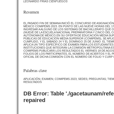
LEONARDO FRÍAS CIENFUEGOS
Resumen
EL PASADO FIN DE SEMANA INICIÓ EL CONCURSO DE ASIGNACIÓN
MÉXICO COMIPEMS 2023. EN PUNTO DE LAS NUEVE HORAS DEL 17
INGRESAR A ALGUNO DE LOS SISTEMAS DE BACHILLERATO QUE O
(NUEVE DE LA ESCUELA NACIONAL PREPARATORIA Y CINCO DEL 
AUTÓNOMA DE MÉXICO EN SU OFERTA DE EDUCACIÓN MEDIA SUP
PÚBLICAS DE EDUCACIÓN MEDIA SUPERIOR (COMIPEMS), SE APL
CUMPLIDO, Y EL SÁBADO 24 Y EL DOMINGO 25 DE JUNIO. EL TIE
APLICA UN TIPO ESPECÍFICO DE EXAMEN PARA LOS ESTUDIANTE
INSTITUCIONES QUE INTEGRAN LA COMISIÓN METROPOLITANA E
COMIPEMS PUBLICARÁ LOS RESULTADOS EL VIERNES 18 DE AGO
FOLIOS DE LOS PARTICIPANTES, EL NÚMERO DE ACIERTOS Y EL P
OFICIAL DE DICHA COMISIÓN CON EL NÚMERO DE FOLIO Y CURP
Palabras clave
APLICACIÓN; EXAMEN; COMIPEMS 2023; SEDES; PREGUNTAS; TIE
RESULTADOS
DB Error: Table './gacetaunam/ref
repaired