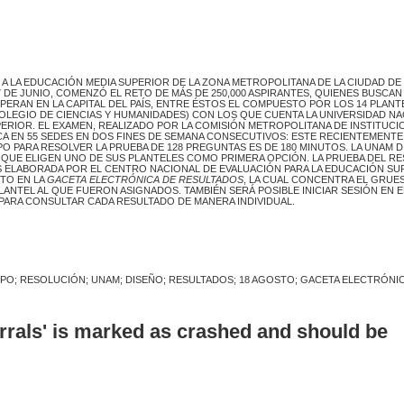
 A LA EDUCACIÓN MEDIA SUPERIOR DE LA ZONA METROPOLITANA DE LA CIUDAD DE
 DE JUNIO, COMENZÓ EL RETO DE MÁS DE 250,000 ASPIRANTES, QUIENES BUSCAN
PERAN EN LA CAPITAL DEL PAÍS, ENTRE ÉSTOS EL COMPUESTO POR LOS 14 PLANT
COLEGIO DE CIENCIAS Y HUMANIDADES) CON LOS QUE CUENTA LA UNIVERSIDAD N
ERIOR. EL EXAMEN, REALIZADO POR LA COMISIÓN METROPOLITANA DE INSTITUCI
ICA EN 55 SEDES EN DOS FINES DE SEMANA CONSECUTIVOS: ESTE RECIENTEMENTE
MPO PARA RESOLVER LA PRUEBA DE 128 PREGUNTAS ES DE 180 MINUTOS. LA UNAM D
S QUE ELIGEN UNO DE SUS PLANTELES COMO PRIMERA OPCIÓN. LA PRUEBA DEL R
S ELABORADA POR EL CENTRO NACIONAL DE EVALUACIÓN PARA LA EDUCACIÓN SU
STO EN LA
GACETA ELECTRÓNICA
DE RESULTADOS
, LA CUAL CONCENTRA EL GRUE
LANTEL AL QUE FUERON ASIGNADOS. TAMBIÉN SERÁ POSIBLE INICIAR SESIÓN EN EL
 PARA CONSULTAR CADA RESULTADO DE MANERA INDIVIDUAL.
MPO; RESOLUCIÓN; UNAM; DISEÑO; RESULTADOS; 18 AGOSTO; GACETA ELECTRÓNI
errals' is marked as crashed and should be