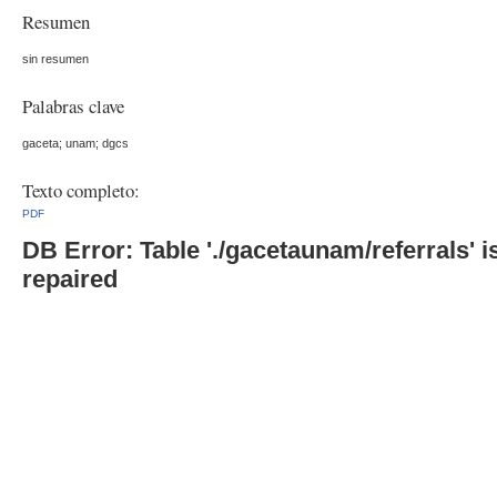
Resumen
sin resumen
Palabras clave
gaceta; unam; dgcs
Texto completo:
PDF
DB Error: Table './gacetaunam/referrals'
repaired