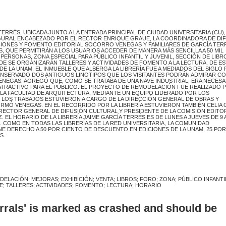
ERRÉS, UBICADA JUNTO A LA ENTRADA PRINCIPAL DE CIUDAD UNIVERSITARIA (CU),
UGURAL ENCABEZADO POR EL RECTOR ENRIQUE GRAUE, LA COORDINADORA DE DI
CIONES Y FOMENTO EDITORIAL SOCORRO VENEGAS Y FAMILIARES DE GARCÍA TER
S, QUE PERMITIRÁN A LOS USUARIOS ACCEDER DE MANERA MÁS SENCILLA A 50 MIL
PERSONAS, ZONA ESPECIAL PARA PÚBLICO INFANTIL Y JUVENIL, SECCIÓN DE LIBR
NDE SE ORGANIZARÁN TALLERES Y ACTIVIDADES DE FOMENTO A LA LECTURA. DE ES
DE LA UNAM. EL INMUEBLE QUE ALBERGA LA LIBRERÍA FUE A MEDIADOS DEL SIGLO
 CONSERVADO DOS ANTIGUOS LINOTIPOS QUE LOS VISITANTES PODRÁN ADMIRAR C
ENEGAS. AGREGÓ QUE, COMO SE TRATABA DE UNA NAVE INDUSTRIAL, ERA NECESA
ATRACTIVO PARA EL PÚBLICO. EL PROYECTO DE REMODELACIÓN FUE REALIZADO P
LA FACULTAD DE ARQUITECTURA, MEDIANTE UN EQUIPO LIDERADO POR LOS
Y LOS TRABAJOS ESTUVIERON A CARGO DE LA DIRECCIÓN GENERAL DE OBRAS Y
ORMÓ VENEGAS. EN EL RECORRIDO POR LA LIBRERÍA ESTUVIERON TAMBIÉN CELIA
DIRECTOR GENERAL DE DIFUSIÓN CULTURAL Y PRESIDENTE DE LA COMISIÓN EDITO
 EL HORARIO DE LA LIBRERÍA JAIME GARCÍA TERRÉS ES DE LUNES A JUEVES DE 9 A
RAS. COMO EN TODAS LAS LIBRERÍAS DE LA RED UNIVERSITARIA, LA COMUNIDAD
ENE DERECHO A 50 POR CIENTO DE DESCUENTO EN EDICIONES DE LA UNAM, 25 POR
S.
ODELACIÓN; MEJORAS; EXHIBICIÓN; VENTA; LIBROS; FORO; ZONA; PÚBLICO INFANTI
RE; TALLERES; ACTIVIDADES; FOMENTO; LECTURA; HORARIO
errals' is marked as crashed and should be