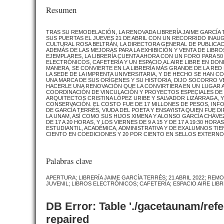
Resumen
TRAS SU REMODELACIÓN, LA RENOVADA LIBRERÍA JAIME GARCÍA T
SUS PUERTAS EL JUEVES 21 DE ABRIL CON UN RECORRIDO INA
CULTURAL ROSA BELTRÁN, LA DIRECTORA GENERAL DE PUBLICA
ADEMÁS DE LAS MEJORAS PARA LA EXHIBICIÓN Y VENTA DE LIBRO
EJEMPLARES, LA LIBRERÍA CUENTA AHORA CON UN FORO PARA 50 
ELECTRÓNICOS, CAFETERÍA Y UN ESPACIO AL AIRE LIBRE EN DO
MANERA, SE CONVIERTE EN LA LIBRERÍA MÁS GRANDE DE LA RED 
LA SEDE DE LA IMPRENTA UNIVERSITARIA, Y DE HECHO SE HAN
UNA MARCA DE SUS ORÍGENES Y SU HISTORIA, DIJO SOCORRO V
HACERLE UNA RENOVACIÓN QUE LA CONVIRTIERA EN UN LUGAR 
COORDINACIÓN DE VINCULACIÓN Y PROYECTOS ESPECIALES DE 
ARQUITECTOS CRISTINA LÓPEZ URIBE Y SALVADOR LIZÁRRAGA, 
CONSERVACIÓN. EL COSTO FUE DE 17 MILLONES DE PESOS, INF
DE GARCÍA TERRÉS, VIUDA DEL POETA Y ENSAYISTA QUIEN FUE 
LA UNAM, ASÍ COMO SUS HIJOS XIMENA Y ALONSO GARCÍA CHÁVEZ.
DE 17 A 20 HORAS, Y LOS VIERNES DE 9 A 15 Y DE 17 A 19:30 HO
ESTUDIANTIL, ACADÉMICA, ADMINISTRATIVA Y DE EXALUMNOS TI
CIENTO EN COEDICIONES Y 20 POR CIENTO EN SELLOS EXTERNO
Palabras clave
APERTURA; LIBRERÍA JAIME GARCÍA TERRÉS; 21 ABRIL 2022; REM
JUVENIL; LIBROS ELECTRÓNICOS; CAFETERÍA; ESPACIO AIRE LIB
DB Error: Table './gacetaunam/ref
repaired