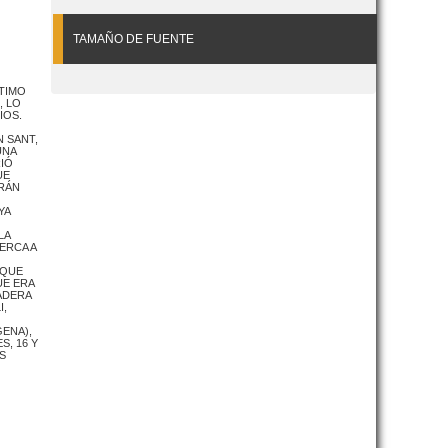
TAMAÑO DE FUENTE
PTIMO
, LO
IOS.
 SANT,
UNA
IÓ
UE
RÁN
YA
LA
ERCA A
 QUE
UE ERA
ADERA
I,
GENA),
S, 16 Y
S