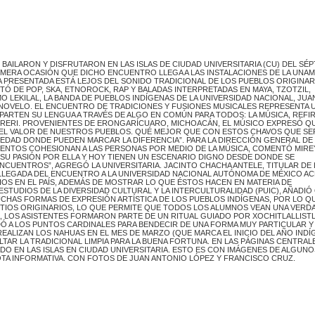
BAILARON Y DISFRUTARON EN LAS ISLAS DE CIUDAD UNIVERSITARIA (CU) DEL SÉ
IMERA OCASIÓN QUE DICHO ENCUENTRO LLEGA A LAS INSTALACIONES DE LA UNAM
A PRESENTADA ESTÁ LEJOS DEL SONIDO TRADICIONAL DE LOS PUEBLOS ORIGINAR
UTÓ DE POP, SKA, ETNOROCK, RAP Y BALADAS INTERPRETADAS EN MAYA, TZOTZIL,
LEKILAL, LA BANDA DE PUEBLOS INDÍGENAS DE LA UNIVERSIDAD NACIONAL, JUAN
N NOVELO. EL ENCUENTRO DE TRADICIONES Y FUSIONES MUSICALES REPRESENTA 
TEN SU LENGUA A TRAVÉS DE ALGO EN COMÚN PARA TODOS: LA MÚSICA, REFIR
RERI. PROVENIENTES DE ERONGARÍCUARO, MICHOACÁN, EL MÚSICO EXPRESÓ Q
EL VALOR DE NUESTROS PUEBLOS. QUÉ MEJOR QUE CON ESTOS CHAVOS QUE SE
EDAD DONDE PUEDEN MARCAR LA DIFERENCIA”. PARA LA DIRECCIÓN GENERAL DE
EVENTOS COHESIONAN A LAS PERSONAS POR MEDIO DE LA MÚSICA, COMENTÓ MIRE
 SU PASIÓN POR ELLA Y HOY TIENEN UN ESCENARIO DIGNO DESDE DONDE SE
NCUENTROS”, AGREGÓ LA UNIVERSITARIA. JACINTO CHACHA ANTELE, TITULAR DE 
LLEGADA DEL ENCUENTRO A LA UNIVERSIDAD NACIONAL AUTÓNOMA DE MÉXICO AC
IOS EN EL PAÍS, ADEMÁS DE MOSTRAR LO QUE ÉSTOS HACEN EN MATERIA DE
ESTUDIOS DE LA DIVERSIDAD CULTURAL Y LA INTERCULTURALIDAD (PUIC), AÑADIÓ
UCHAS FORMAS DE EXPRESIÓN ARTÍSTICA DE LOS PUEBLOS INDÍGENAS, POR LO Q
ITIOS ORIGINARIOS, LO QUE PERMITE QUE TODOS LOS ALUMNOS VEAN UNA VERD
, LOS ASISTENTES FORMARON PARTE DE UN RITUAL GUIADO POR XOCHITLALLISTL
Ó A LOS PUNTOS CARDINALES PARA BENDECIR DE UNA FORMA MUY PARTICULAR Y
 REALIZAN LOS NAHUAS EN EL MES DE MARZO (QUE MARCA EL INICIO DEL AÑO INDÍ
LTAR LA TRADICIONAL LIMPIA PARA LA BUENA FORTUNA. EN LAS PÁGINAS CENTRALE
O EN LAS ISLAS EN CIUDAD UNIVERSITARIA. ESTO ES CON IMÁGENES DE ALGUNO
OTA INFORMATIVA. CON FOTOS DE JUAN ANTONIO LÓPEZ Y FRANCISCO CRUZ.