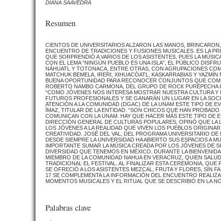
DIANA SAAVEDRA
Resumen
CIENTOS DE UNIVERSITARIOS ALZARON LAS MANOS, BRINCARON, 
ENCUENTRO DE TRADICIONES Y FUSIONES MUSICALES. ES LA PR
QUE SORPRENDIÓ A VARIOS DE LOS ASISTENTES, PUES LA MÚSIC
CON EL LEMA “NINGÚN PUEBLO ES UNA ISLA”, EL PÚBLICO DISFR
NÁHUATL Y TOTONACA, ENTRE OTRAS, CON AGRUPACIONES COMO 
MATCHUK BEMELA, IRERI, XIHUACÓATL, KASKARRABIAS Y YAZMÍ
BUENA OPORTUNIDAD PARA RECONOCER CONJUNTOS QUE COMPAR
ROBERTO NAMBO CARMONA, DEL GRUPO DE ROCK PURÉPECHA I
“COMO JÓVENES NOS INTERESA MOSTRAR NUESTRA CULTURA Y 
FUTUROS PROFESIONALES Y SE GANARÁN UN LUGAR EN LA SOCI
ATENCIÓN A LA COMUNIDAD (DGAC) DE LA UNAM ESTE TIPO DE 
ÍMAZ, TITULAR DE LA ENTIDAD. “SON CHICOS QUE HAN PROBADO
COMUNICAN CON LA UNAM. HAY QUE HACER MÁS ESTE TIPO DE E
DIRECCIÓN GENERAL DE CULTURAS POPULARES, OPINÓ QUE LA 
LOS JÓVENES A LA REALIDAD QUE VIVEN LOS PUEBLOS ORIGINAR
CREATIVIDAD. JOSÉ DEL VAL, DEL PROGRAMA UNIVERSITARIO DE 
DESDE SIEMPRE LA UNIVERSIDAD HA ABIERTO SUS ESPACIOS A M
IMPORTANTE SUMAR LA MÚSICA CREADA POR LOS JÓVENES DE S
DIVERSIDAD QUE TENEMOS EN MÉXICO. DURANTE LA BIENVENIDA
MIEMBRO DE LA COMUNIDAD NAHUA EN VERACRUZ, QUIEN SALUD
TRADICIONAL EL FESTIVAL. AL FINALIZAR ESTA CEREMONIA, QUE
SE OFRECIÓ A LOS ASISTENTES MEZCAL, FRUTA Y FLORES, SIN FA
17 SE COMPLEMENTA LA INFORMACIÓN DEL ENCUENTRO REALIZAD
MOMENTOS MUSICALES Y EL RITUAL QUE SE DESCRIBIÓ EN LA N
Palabras clave