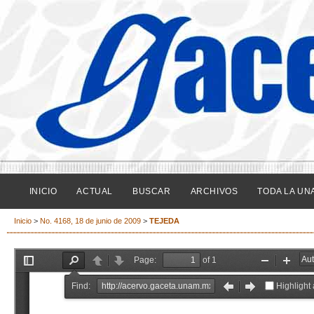
INICIO
ACTUAL
BUSCAR
ARCHIVOS
TODA LA UN
Inicio
>
No. 4168, 18 de junio de 2009
>
TEJEDA