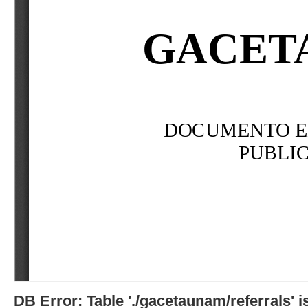
DB Error: Table './gacetaunam/referrals'