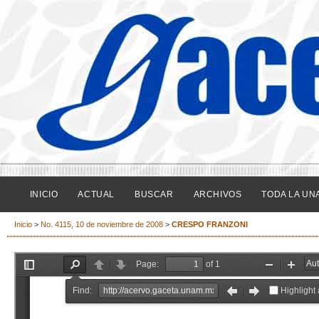
INICIO
ACTUAL
BUSCAR
ARCHIVOS
TODA LA UN
Inicio
>
No. 4115, 10 de noviembre de 2008
>
CRESPO FRANZONI