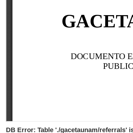
DB Error: Table './gacetaunam/referrals'