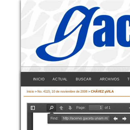
INICIO
ACTUAL
BUSCAR
ARCHIVOS
T
Inicio
>
No. 4115, 10 de noviembre de 2008
>
CHÁVEZ µVILA