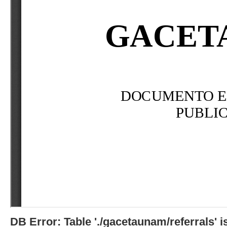
DB Error: Table './gacetaunam/referrals'