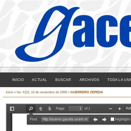
INICIO
ACTUAL
BUSCAR
ARCHIVOS
TODA LA UN
Inicio
>
No. 4115, 10 de noviembre de 2008
>
GUERRERO ZEPEDA