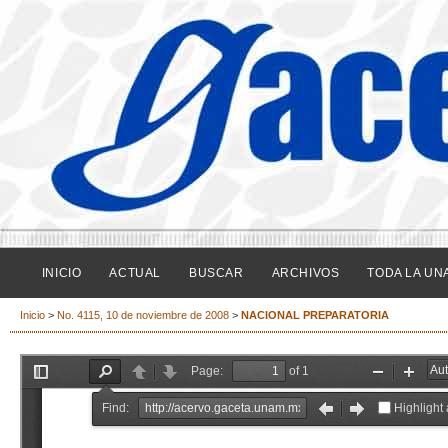
INICIO
ACTUAL
BUSCAR
ARCHIVOS
TODA LA UN
Inicio
>
No. 4115, 10 de noviembre de 2008
>
NACIONAL PREPARATORIA