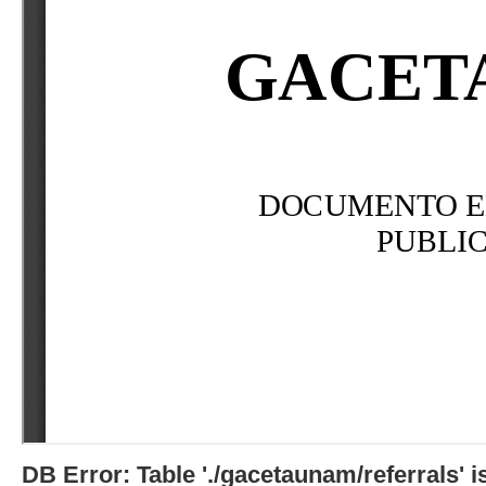
DB Error: Table './gacetaunam/referrals'