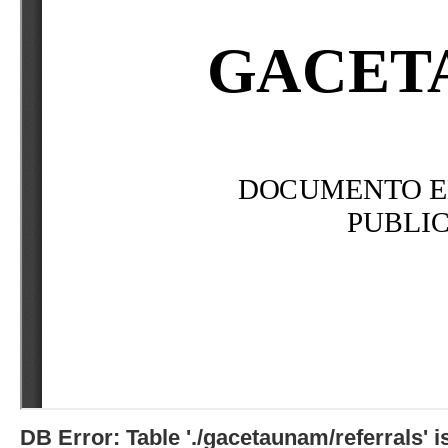
DB Error: Table './gacetaunam/referrals'