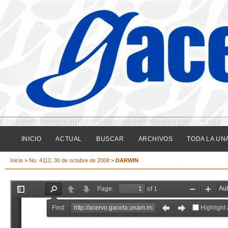
INICIO
ACTUAL
BUSCAR
ARCHIVOS
TODA LA UN
Inicio
>
No. 4112, 30 de octubre de 2008
>
DARWIN