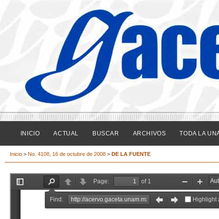
INICIO
ACTUAL
BUSCAR
ARCHIVOS
TODA LA UN
Inicio
>
No. 4108, 16 de octubre de 2008
>
DE LA FUENTE