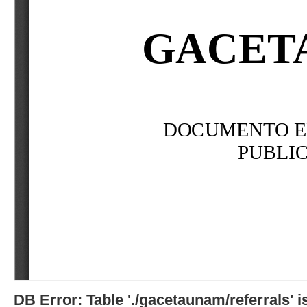
DB Error: Table './gacetaunam/referrals'