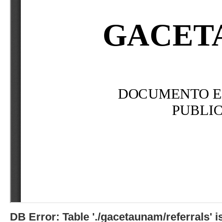
DB Error: Table './gacetaunam/referrals'