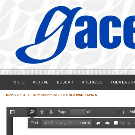
INICIO
ACTUAL
BUSCAR
ARCHIVOS
TODA LA UN
Inicio
>
No. 4108, 16 de octubre de 2008
>
BOLÍVAR ZAPATA