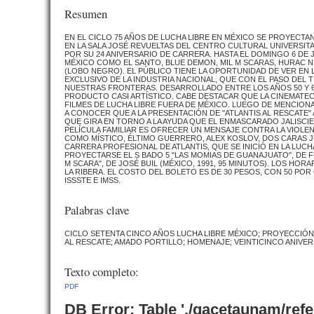
Resumen
EN EL CICLO 75 AÑOS DE LUCHA LIBRE EN MÉXICO SE PROYECT
EN LA SALA JOSÉ REVUELTAS DEL CENTRO CULTURAL UNIVERSITAR
POR SU 24 ANIVERSARIO DE CARRERA. HASTA EL DOMINGO 6 DE 
MÉXICO COMO EL SANTO, BLUE DEMON, MIL M SCARAS, HURAC N
(LOBO NEGRO). EL PÚBLICO TIENE LA OPORTUNIDAD DE VER EN 
EXCLUSIVO DE LA INDUSTRIA NACIONAL, QUE CON EL PASO DEL 
NUESTRAS FRONTERAS. DESARROLLADO ENTRE LOS AÑOS 50 Y 60
PRODUCTO CASI ARTÍSTICO. CABE DESTACAR QUE LA CINEMATEC
FILMES DE LUCHA LIBRE FUERA DE MÉXICO. LUEGO DE MENCIONA
A CONOCER QUE A LA PRESENTACIÓN DE "ATLANTIS AL RESCATE"
QUE GIRA EN TORNO A LA AYUDA QUE EL ENMASCARADO JALISCI
PELÍCULA FAMILIAR ES OFRECER UN MENSAJE CONTRA LA VIOLENC
COMO MÍSTICO, ÉLTIMO GUERRERO, ALEX KOSLOV, DOS CARAS J
CARRERA PROFESIONAL DE ATLANTIS, QUE SE INICIÓ EN LA LUCH
PROYECTARSE EL S BADO 5 "LAS MOMIAS DE GUANAJUATO", DE FE
M SCARA", DE JOSÉ BUIL (MÉXICO, 1991, 95 MINUTOS). LOS HORA
LA RIBERA. EL COSTO DEL BOLETO ES DE 30 PESOS, CON 50 PO
ISSSTE E IMSS.
Palabras clave
CICLO SETENTA CINCO AÑOS LUCHA LIBRE MÉXICO; PROYECCIÓN;
AL RESCATE; AMADO PORTILLO; HOMENAJE; VEINTICINCO ANIV
Texto completo:
PDF
DB Error: Table './gacetaunam/ref