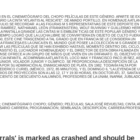
AN EN EL CINEMATÓGRAFO DEL CHOPO PELÍCULAS DE ESTE GÉNERO. APARTE SE EX
IO LA CINTA "ATLANTIS AL RESCATE", DE AMADO PORTILLO, EN HOMENAJE A ATLA
JULIO SE RECORDAR A LAS FIGURAS M S REPRESENTATIVAS DE ESTE DEPORTE EN
 RAMÍREZ, NATHANAEL LEÓN (FRANKENSTEIN), WOLF RUVINSKI Y GUILLERMO HER
LA PANTALLA GRANDE LAS CINTAS M S EMBLEM TICAS DE ESTE POPULAR GÉNERO Y
TIEMPO LOGRÓ QUE LA LUCHA LIBRE SE CONVIRTIERA EN OBJETO DE CULTO FUER
, ESTE CINE TRASCENDIÓ A TAL GRADO QUE EN FRANCIA SE LE CONSIDERA UN
A FRANCESA ES LA ÚNICA EN EL MUNDO QUE POSEE LA COLECCIÓN M S GRANDE 
R LAS PELÍCULAS QUE SE HAN EXHIBIDO HASTA EL MOMENTO DENTRO DEL CICLO,
 ASISTIÓ EL LUCHADOR HOMENAJEADO Y EL DIRECTOR DE ESTA OBRA FILMADA EN 
ENSE OFRECE A UN GRUPO DE NIÑOS QUE VIVEN EN UN ORFANATO. EL OBJETIVO D
IA INFANTIL. ACOMPAÑAN A ATLANTIS EL LOCO MAX Y FRANCISCO PACO IB ÑEZ, AS
UNIOR, VOLADOR JUNIOR Y OLÍMPICO. SE PROPORCIONA LA DESCRIPCIÓN DE LA
A POR SU ADMIRACIÓN AL ENMASCARADO DE PLATA, EN 1982. TODAVÍA FALTA POR
DERICO CURIEL (MÉXICO, 1972, 85 MINUTOS), Y EL DOMINGO 6, "LA LEYENDA DE 
RIOS DE PROYECCIÓN SON A LAS 12, 17 Y 19:30 HORAS, EN DOCTOR ATL 37, SANTA 
R CIENTO DE DESCUENTO A ALUMNOS, PROFESORES DE LA UNAM, INAPAM, JUBILAD
 CINEMATÓGRAFO CHOPO; GÉNERO; PELÍCULAS; SALA JOSÉ REVUELTAS; CINTA; A
ERSARIO CARRERA; PROGRAMACIÓN; SEMBLANZA; DESCRIPCIÓN; CARRERA PROFES
errals' is marked as crashed and should be